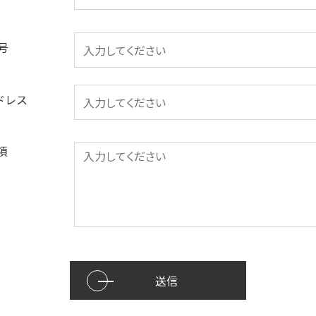
号
ドレス
項
送信